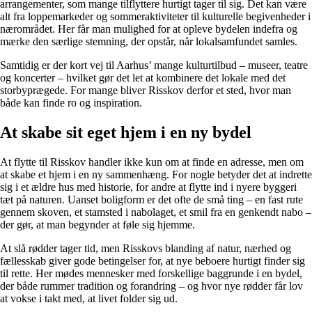
arrangementer, som mange tilflyttere hurtigt tager til sig. Det kan være
alt fra loppemarkeder og sommeraktiviteter til kulturelle begivenheder i
nærområdet. Her får man mulighed for at opleve bydelen indefra og
mærke den særlige stemning, der opstår, når lokalsamfundet samles.
Samtidig er der kort vej til Aarhus’ mange kulturtilbud – museer, teatre
og koncerter – hvilket gør det let at kombinere det lokale med det
storbyprægede. For mange bliver Risskov derfor et sted, hvor man
både kan finde ro og inspiration.
At skabe sit eget hjem i en ny bydel
At flytte til Risskov handler ikke kun om at finde en adresse, men om
at skabe et hjem i en ny sammenhæng. For nogle betyder det at indrette
sig i et ældre hus med historie, for andre at flytte ind i nyere byggeri
tæt på naturen. Uanset boligform er det ofte de små ting – en fast rute
gennem skoven, et stamsted i nabolaget, et smil fra en genkendt nabo –
der gør, at man begynder at føle sig hjemme.
At slå rødder tager tid, men Risskovs blanding af natur, nærhed og
fællesskab giver gode betingelser for, at nye beboere hurtigt finder sig
til rette. Her mødes mennesker med forskellige baggrunde i en bydel,
der både rummer tradition og forandring – og hvor nye rødder får lov
at vokse i takt med, at livet folder sig ud.