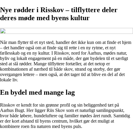
Nye rødder i Risskov – tilflyttere deler
deres møde med byens kultur
Når man flytter til et nyt sted, handler det ikke kun om at finde et hjem
– det handler også om at finde sig til rette i en ny rytme, et nyt
fællesskab og en ny kultur. I Risskov, nord for Aarhus, mødes natur,
byliv og lokalt engagement på en måde, der gør bydelen til et særligt
sted at slå rødder. Mange tilflyttere fortæller, at det netop er
kombinationen af nærhed til både skov, strand og storby, der gør
overgangen lettere – men også, at det tager tid at blive en del af det
lokale liv.
En bydel med mange lag
Risskov er kendt for sin grønne profil og sin beliggenhed tæt på
Aarhus Bugt. Her ligger Riis Skov som et naturligt samlingspunkt,
hvor både løbere, hundeluftere og familier mødes året rundt. Samtidig
er der kort afstand til byens centrum, hvilket gør det muligt at
kombinere roen fra naturen med byens puls.