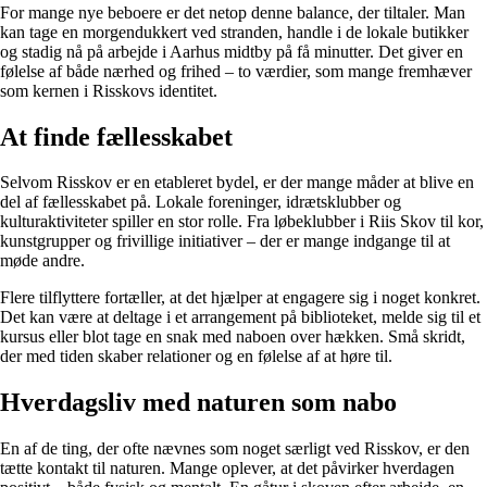
For mange nye beboere er det netop denne balance, der tiltaler. Man
kan tage en morgendukkert ved stranden, handle i de lokale butikker
og stadig nå på arbejde i Aarhus midtby på få minutter. Det giver en
følelse af både nærhed og frihed – to værdier, som mange fremhæver
som kernen i Risskovs identitet.
At finde fællesskabet
Selvom Risskov er en etableret bydel, er der mange måder at blive en
del af fællesskabet på. Lokale foreninger, idrætsklubber og
kulturaktiviteter spiller en stor rolle. Fra løbeklubber i Riis Skov til kor,
kunstgrupper og frivillige initiativer – der er mange indgange til at
møde andre.
Flere tilflyttere fortæller, at det hjælper at engagere sig i noget konkret.
Det kan være at deltage i et arrangement på biblioteket, melde sig til et
kursus eller blot tage en snak med naboen over hækken. Små skridt,
der med tiden skaber relationer og en følelse af at høre til.
Hverdagsliv med naturen som nabo
En af de ting, der ofte nævnes som noget særligt ved Risskov, er den
tætte kontakt til naturen. Mange oplever, at det påvirker hverdagen