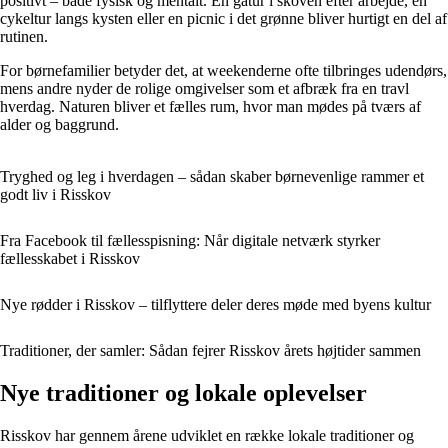
positivt – både fysisk og mentalt. En gåtur i skoven efter arbejde, en
cykeltur langs kysten eller en picnic i det grønne bliver hurtigt en del af
rutinen.
For børnefamilier betyder det, at weekenderne ofte tilbringes udendørs,
mens andre nyder de rolige omgivelser som et afbræk fra en travl
hverdag. Naturen bliver et fælles rum, hvor man mødes på tværs af
alder og baggrund.
Tryghed og leg i hverdagen – sådan skaber børnevenlige rammer et
godt liv i Risskov
Fra Facebook til fællesspisning: Når digitale netværk styrker
fællesskabet i Risskov
Nye rødder i Risskov – tilflyttere deler deres møde med byens kultur
Traditioner, der samler: Sådan fejrer Risskov årets højtider sammen
Nye traditioner og lokale oplevelser
Risskov har gennem årene udviklet en række lokale traditioner og