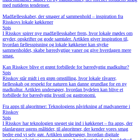
med nutidens tendenser.
Madfællesskaber, der smager af sammenhold – inspiration fra
Risskovs lokale køkkener
Spis
I Risskov spirer nye madfællesskaber frem, hvor lokale mødes om
gryder, opskrifter og gode samtaler. Artiklen giver inspiration til,
hvordan fællesspisning og lokale køkkener kan styrke
sammenholdet, skabe bæredygtige vaner og give hverdagen mere
smag.
Kan Risskov blive et grønt forbillede for bæredygtig madkultur?
Spis
Risskov står midt i en grøn omstilling, hvor lokale råvarer,
fællesskab og respekt for naturen kan danne grundlag for en ny
madkultur. Artiklen undersøger, hvordan bydelen kan blive et
forbillede for bæredygtig livsstil og gastronomi.
Fra apps til algoritmer: Teknologiens påvirkning af madvanerne i
Risskov
Spis
I Risskov har teknologien sneget sig ind i køkkenet – fra apps, der
planlægger ugens måltider, til algoritmer, der kender vores smag
bedre end vi selv gør. Artiklen undersøger, hvordan digitale