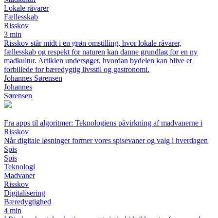
Lokale råvarer
Fællesskab
Risskov
3 min
Risskov står midt i en grøn omstilling, hvor lokale råvarer,
fællesskab og respekt for naturen kan danne grundlag for en ny
madkultur. Artiklen undersøger, hvordan bydelen kan blive et
forbillede for bæredygtig livsstil og gastronomi.
Johannes Sørensen
Johannes
Sørensen
Fra apps til algoritmer: Teknologiens påvirkning af madvanerne i
Risskov
Når digitale løsninger former vores spisevaner og valg i hverdagen
Spis
Spis
Teknologi
Madvaner
Risskov
Digitalisering
Bæredygtighed
4 min