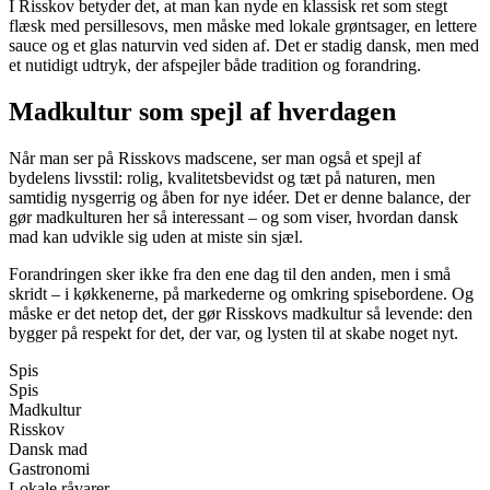
I Risskov betyder det, at man kan nyde en klassisk ret som stegt
flæsk med persillesovs, men måske med lokale grøntsager, en lettere
sauce og et glas naturvin ved siden af. Det er stadig dansk, men med
et nutidigt udtryk, der afspejler både tradition og forandring.
Madkultur som spejl af hverdagen
Når man ser på Risskovs madscene, ser man også et spejl af
bydelens livsstil: rolig, kvalitetsbevidst og tæt på naturen, men
samtidig nysgerrig og åben for nye idéer. Det er denne balance, der
gør madkulturen her så interessant – og som viser, hvordan dansk
mad kan udvikle sig uden at miste sin sjæl.
Forandringen sker ikke fra den ene dag til den anden, men i små
skridt – i køkkenerne, på markederne og omkring spisebordene. Og
måske er det netop det, der gør Risskovs madkultur så levende: den
bygger på respekt for det, der var, og lysten til at skabe noget nyt.
Spis
Spis
Madkultur
Risskov
Dansk mad
Gastronomi
Lokale råvarer