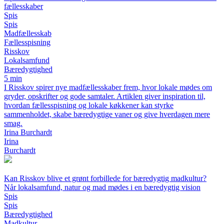
fællesskaber
Spis
Spis
Madfællesskab
Fællesspisning
Risskov
Lokalsamfund
Bæredygtighed
5 min
I Risskov spirer nye madfællesskaber frem, hvor lokale mødes om
gryder, opskrifter og gode samtaler. Artiklen giver inspiration til,
hvordan fællesspisning og lokale køkkener kan styrke
sammenholdet, skabe bæredygtige vaner og give hverdagen mere
smag.
Irina Burchardt
Irina
Burchardt
Kan Risskov blive et grønt forbillede for bæredygtig madkultur?
Når lokalsamfund, natur og mad mødes i en bæredygtig vision
Spis
Spis
Bæredygtighed
Madkultur