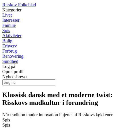
Risskov Folkeblad
Kategorier
Livet
Interesser
Familie
Spis
Aktiviteter
Bolig
Erhverv
Forbrug
Renovering
Sundhed
Log på
Opret profil
Nyhedsbrevet
Klassisk dansk med et moderne twist:
Risskovs madkultur i forandring
Når tradition møder innovation i hjertet af Risskovs køkkener
Spis
Spis