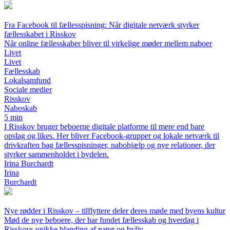
Fra Facebook til fællesspisning: Når digitale netværk styrker
fællesskabet i Risskov
Når online fællesskaber bliver til virkelige møder mellem naboer
Livet
Livet
Fællesskab
Lokalsamfund
Sociale medier
Risskov
Naboskab
5 min
I Risskov bruger beboerne digitale platforme til mere end bare
opslag og likes. Her bliver Facebook-grupper og lokale netværk til
drivkraften bag fællesspisninger, nabohjælp og nye relationer, der
styrker sammenholdet i bydelen.
Irina Burchardt
Irina
Burchardt
Nye rødder i Risskov – tilflyttere deler deres møde med byens kultur
Mød de nye beboere, der har fundet fællesskab og hverdag i
Risskovs unikke blanding af natur og byliv