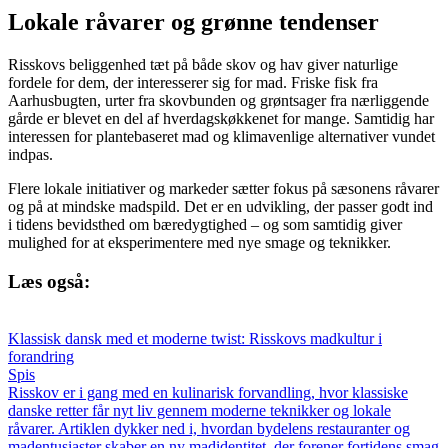
Lokale råvarer og grønne tendenser
Risskovs beliggenhed tæt på både skov og hav giver naturlige
fordele for dem, der interesserer sig for mad. Friske fisk fra
Aarhusbugten, urter fra skovbunden og grøntsager fra nærliggende
gårde er blevet en del af hverdagskøkkenet for mange. Samtidig har
interessen for plantebaseret mad og klimavenlige alternativer vundet
indpas.
Flere lokale initiativer og markeder sætter fokus på sæsonens råvarer
og på at mindske madspild. Det er en udvikling, der passer godt ind
i tidens bevidsthed om bæredygtighed – og som samtidig giver
mulighed for at eksperimentere med nye smage og teknikker.
Læs også:
Klassisk dansk med et moderne twist: Risskovs madkultur i
forandring
Spis
Risskov er i gang med en kulinarisk forvandling, hvor klassiske
danske retter får nyt liv gennem moderne teknikker og lokale
råvarer. Artiklen dykker ned i, hvordan bydelens restauranter og
madentusiaster skaber en ny madidentitet, der forener fortidens smag