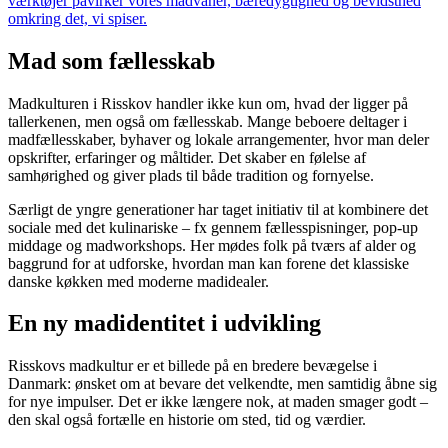
værktøjer påvirker vores madvaner, bæredygtighed og bevidsthed
omkring det, vi spiser.
Mad som fællesskab
Madkulturen i Risskov handler ikke kun om, hvad der ligger på
tallerkenen, men også om fællesskab. Mange beboere deltager i
madfællesskaber, byhaver og lokale arrangementer, hvor man deler
opskrifter, erfaringer og måltider. Det skaber en følelse af
samhørighed og giver plads til både tradition og fornyelse.
Særligt de yngre generationer har taget initiativ til at kombinere det
sociale med det kulinariske – fx gennem fællesspisninger, pop-up
middage og madworkshops. Her mødes folk på tværs af alder og
baggrund for at udforske, hvordan man kan forene det klassiske
danske køkken med moderne madidealer.
En ny madidentitet i udvikling
Risskovs madkultur er et billede på en bredere bevægelse i
Danmark: ønsket om at bevare det velkendte, men samtidig åbne sig
for nye impulser. Det er ikke længere nok, at maden smager godt –
den skal også fortælle en historie om sted, tid og værdier.