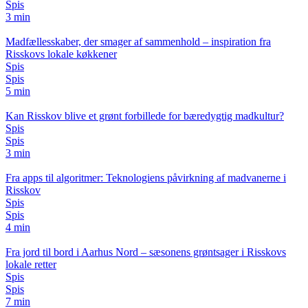
Spis
3 min
Madfællesskaber, der smager af sammenhold – inspiration fra
Risskovs lokale køkkener
Spis
Spis
5 min
Kan Risskov blive et grønt forbillede for bæredygtig madkultur?
Spis
Spis
3 min
Fra apps til algoritmer: Teknologiens påvirkning af madvanerne i
Risskov
Spis
Spis
4 min
Fra jord til bord i Aarhus Nord – sæsonens grøntsager i Risskovs
lokale retter
Spis
Spis
7 min