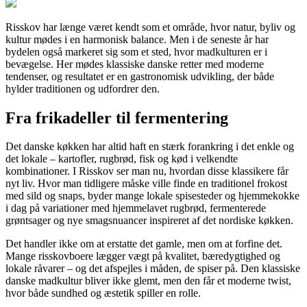
Risskov har længe været kendt som et område, hvor natur, byliv og
kultur mødes i en harmonisk balance. Men i de seneste år har
bydelen også markeret sig som et sted, hvor madkulturen er i
bevægelse. Her mødes klassiske danske retter med moderne
tendenser, og resultatet er en gastronomisk udvikling, der både
hylder traditionen og udfordrer den.
Fra frikadeller til fermentering
Det danske køkken har altid haft en stærk forankring i det enkle og
det lokale – kartofler, rugbrød, fisk og kød i velkendte
kombinationer. I Risskov ser man nu, hvordan disse klassikere får
nyt liv. Hvor man tidligere måske ville finde en traditionel frokost
med sild og snaps, byder mange lokale spisesteder og hjemmekokke
i dag på variationer med hjemmelavet rugbrød, fermenterede
grøntsager og nye smagsnuancer inspireret af det nordiske køkken.
Det handler ikke om at erstatte det gamle, men om at forfine det.
Mange risskovboere lægger vægt på kvalitet, bæredygtighed og
lokale råvarer – og det afspejles i måden, de spiser på. Den klassiske
danske madkultur bliver ikke glemt, men den får et moderne twist,
hvor både sundhed og æstetik spiller en rolle.