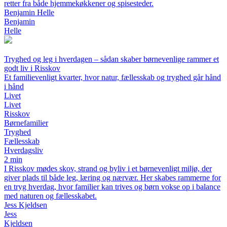
retter fra både hjemmekøkkener og spisesteder.
Benjamin Helle
Benjamin
Helle
Tryghed og leg i hverdagen – sådan skaber børnevenlige rammer et
godt liv i Risskov
Et familievenligt kvarter, hvor natur, fællesskab og tryghed går hånd
i hånd
Livet
Livet
Risskov
Børnefamilier
Tryghed
Fællesskab
Hverdagsliv
2 min
I Risskov mødes skov, strand og byliv i et børnevenligt miljø, der
giver plads til både leg, læring og nærvær. Her skabes rammerne for
en tryg hverdag, hvor familier kan trives og børn vokse op i balance
med naturen og fællesskabet.
Jess Kjeldsen
Jess
Kjeldsen