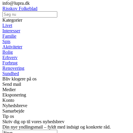
info@lupra.dk
Risskov Folkeblad
Kategorier
Livet
Interesser
Familie
Spis
Aktiviteter
Bolig
Erhverv
Forbrug
Renovering
Sundhed
Bliv klogere på os
Send mail
Medier
Eksponering
Konto
Nyhedsbreve
Samarbejde
Tip os
Skriv dig op til vores nyhedsbrev
Din nye yndlingsmail – fyldt med indsigt og konkrete råd.