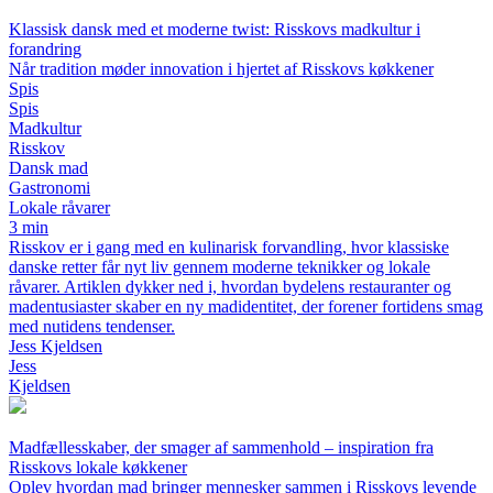
Klassisk dansk med et moderne twist: Risskovs madkultur i
forandring
Når tradition møder innovation i hjertet af Risskovs køkkener
Spis
Spis
Madkultur
Risskov
Dansk mad
Gastronomi
Lokale råvarer
3 min
Risskov er i gang med en kulinarisk forvandling, hvor klassiske
danske retter får nyt liv gennem moderne teknikker og lokale
råvarer. Artiklen dykker ned i, hvordan bydelens restauranter og
madentusiaster skaber en ny madidentitet, der forener fortidens smag
med nutidens tendenser.
Jess Kjeldsen
Jess
Kjeldsen
Madfællesskaber, der smager af sammenhold – inspiration fra
Risskovs lokale køkkener
Oplev hvordan mad bringer mennesker sammen i Risskovs levende