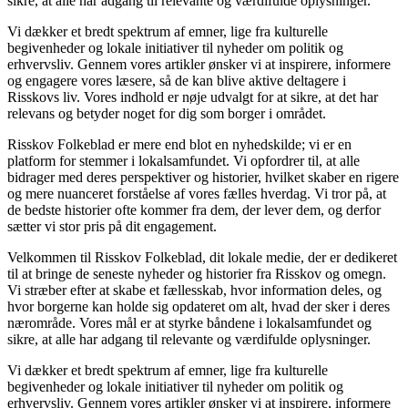
sikre, at alle har adgang til relevante og værdifulde oplysninger.
Vi dækker et bredt spektrum af emner, lige fra kulturelle
begivenheder og lokale initiativer til nyheder om politik og
erhvervsliv. Gennem vores artikler ønsker vi at inspirere, informere
og engagere vores læsere, så de kan blive aktive deltagere i
Risskovs liv. Vores indhold er nøje udvalgt for at sikre, at det har
relevans og betyder noget for dig som borger i området.
Risskov Folkeblad er mere end blot en nyhedskilde; vi er en
platform for stemmer i lokalsamfundet. Vi opfordrer til, at alle
bidrager med deres perspektiver og historier, hvilket skaber en rigere
og mere nuanceret forståelse af vores fælles hverdag. Vi tror på, at
de bedste historier ofte kommer fra dem, der lever dem, og derfor
sætter vi stor pris på dit engagement.
Velkommen til Risskov Folkeblad, dit lokale medie, der er dedikeret
til at bringe de seneste nyheder og historier fra Risskov og omegn.
Vi stræber efter at skabe et fællesskab, hvor information deles, og
hvor borgerne kan holde sig opdateret om alt, hvad der sker i deres
nærområde. Vores mål er at styrke båndene i lokalsamfundet og
sikre, at alle har adgang til relevante og værdifulde oplysninger.
Vi dækker et bredt spektrum af emner, lige fra kulturelle
begivenheder og lokale initiativer til nyheder om politik og
erhvervsliv. Gennem vores artikler ønsker vi at inspirere, informere