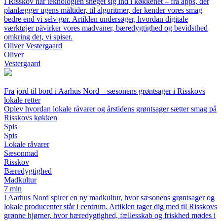
I Risskov har teknologien sneget sig ind i køkkenet – fra apps, der
planlægger ugens måltider, til algoritmer, der kender vores smag
bedre end vi selv gør. Artiklen undersøger, hvordan digitale
værktøjer påvirker vores madvaner, bæredygtighed og bevidsthed
omkring det, vi spiser.
Oliver Vestergaard
Oliver
Vestergaard
Fra jord til bord i Aarhus Nord – sæsonens grøntsager i Risskovs
lokale retter
Oplev hvordan lokale råvarer og årstidens grøntsager sætter smag på
Risskovs køkken
Spis
Spis
Lokale råvarer
Sæsonmad
Risskov
Bæredygtighed
Madkultur
7 min
I Aarhus Nord spirer en ny madkultur, hvor sæsonens grøntsager og
lokale producenter står i centrum. Artiklen tager dig med til Risskovs
grønne hjørner, hvor bæredygtighed, fællesskab og friskhed mødes i