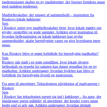
madentusiaster skaber en ny madidentitet, der forener fortidens smag
med nutidens tendenser.
Madfællesskaber, der smager af sammenhold – inspiration fra
Risskovs lokale køkkener
Spis
I Risskov spirer nye madfællesskaber frem, hvor lokale mødes om
gryder, opskrifter og gode samtaler. Artiklen giver inspiration til,
hvordan fællesspisning og lokale køkkener kan styrke
sammenholdet, skabe bæredygtige vaner og give hverdagen mere
smag.
Kan Risskov blive et grønt forbillede for bæredygtig madkultur?
Spis
Risskov står midt i en grøn omstilling, hvor lokale råvarer,
fællesskab og respekt for naturen kan danne grundlag for en ny
madkultur. Artiklen undersøger, hvordan bydelen kan blive et
forbillede for bæredygtig livsstil og gastronomi.
Fra apps til algoritmer: Teknologiens påvirkning af madvanerne i
Risskov
Spis
I Risskov har teknologien sneget sig ind i køkkenet – fra apps, der
planlægger ugens måltider, til algoritmer, der kender vores smag
bedre end vi selv gør. Artiklen undersøger, hvordan digitale