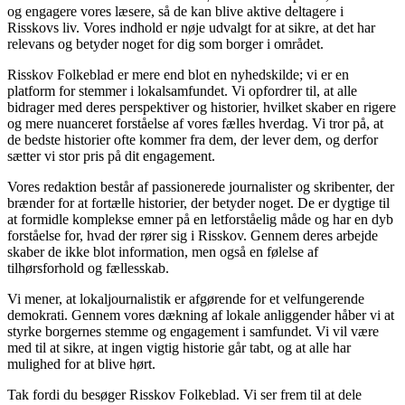
og engagere vores læsere, så de kan blive aktive deltagere i
Risskovs liv. Vores indhold er nøje udvalgt for at sikre, at det har
relevans og betyder noget for dig som borger i området.
Risskov Folkeblad er mere end blot en nyhedskilde; vi er en
platform for stemmer i lokalsamfundet. Vi opfordrer til, at alle
bidrager med deres perspektiver og historier, hvilket skaber en rigere
og mere nuanceret forståelse af vores fælles hverdag. Vi tror på, at
de bedste historier ofte kommer fra dem, der lever dem, og derfor
sætter vi stor pris på dit engagement.
Vores redaktion består af passionerede journalister og skribenter, der
brænder for at fortælle historier, der betyder noget. De er dygtige til
at formidle komplekse emner på en letforståelig måde og har en dyb
forståelse for, hvad der rører sig i Risskov. Gennem deres arbejde
skaber de ikke blot information, men også en følelse af
tilhørsforhold og fællesskab.
Vi mener, at lokaljournalistik er afgørende for et velfungerende
demokrati. Gennem vores dækning af lokale anliggender håber vi at
styrke borgernes stemme og engagement i samfundet. Vi vil være
med til at sikre, at ingen vigtig historie går tabt, og at alle har
mulighed for at blive hørt.
Tak fordi du besøger Risskov Folkeblad. Vi ser frem til at dele