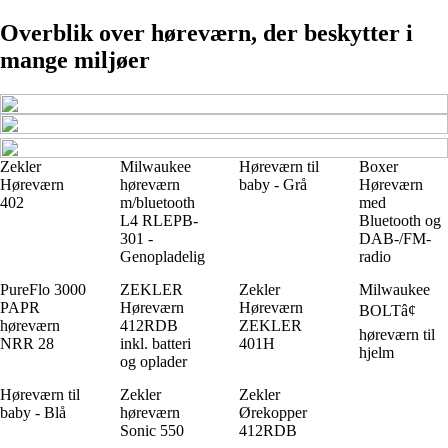
Overblik over høreværn, der beskytter i
mange miljøer
Zekler
Milwaukee
Høreværn til
Boxer
Høreværn
høreværn
baby - Grå
Høreværn
402
m/bluetooth
med
L4 RLEPB-
Bluetooth og
301 -
DAB-/FM-
Genopladelig
radio
PureFlo 3000
ZEKLER
Zekler
Milwaukee
PAPR
Høreværn
Høreværn
BOLTâ¢
høreværn
412RDB
ZEKLER
høreværn til
NRR 28
inkl. batteri
401H
hjelm
og oplader
Høreværn til
Zekler
Zekler
baby - Blå
høreværn
Ørekopper
Sonic 550
412RDB